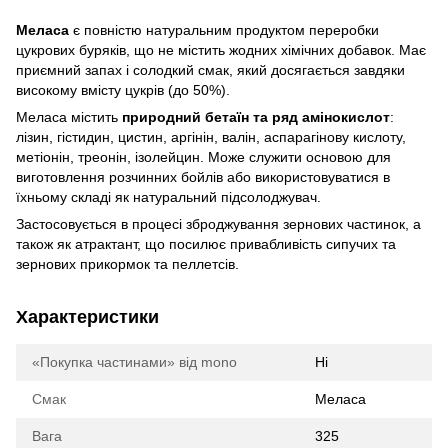
Меласа
є повністю натуральним продуктом переробки
цукрових буряків, що не містить жодних хімічних добавок. Має
приємний запах і солодкий смак, який досягається завдяки
високому вмісту цукрів (до 50%).
Меласа містить
природний бетаїн та ряд амінокислот
:
лізин, гістидин, цистин, аргінін, валін, аспарагінову кислоту,
метіонін, треонін, ізолейцин. Може служити основою для
виготовлення розчинних бойлів або використовуватися в
їхньому складі як натуральний підсолоджувач.
Застосовується в процесі зброджування зернових частинок, а
також як атрактант, що посилює привабливість сипучих та
зернових прикормок та пеллетсів.
Характеристики
«Покупка частинами» від mono
Ні
Смак
Меласа
Вага
325