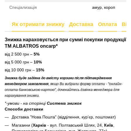
Спеціализація
амур, короп
Як отримати знижку
Доставка
Оплата
Від
Знижка нараховується
при суммі покупки продукції
ТМ ALBATROS oncarp*
від 2 500 грн –
5%
від 5 000 грн –
10%
від 10 000 грн –
15%
Знижка буде задіяна до вмісту корзини після підтвердження
менеджером замовлення
, якщо Ви вибрали форму оплати - "онлайн-
оплата банковською картою", дочекайтесь дзвінка менеджера для
нарахування знижки.
*-умови - на сторінці
Система знижок
Способи доставки
Доставка "Нова Пошта" (відділення, кур’єр, поштомат)
Магазини (
Харків
- вул. Полтавський Шлях, 24,
Київ
,
Петропавлівська Борщагівка, вул. Жовтнева, 77а)