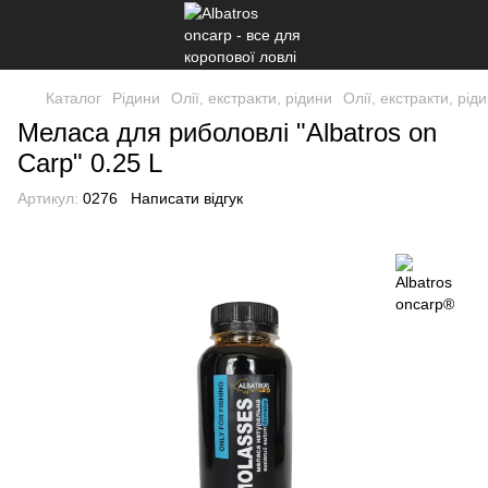
Каталог
Рідини
Олії, екстракти, рідини
Олії, екстракти, рід
Меласа для риболовлі "Albatros on
Carp" 0.25 L
Артикул:
0276
Написати відгук