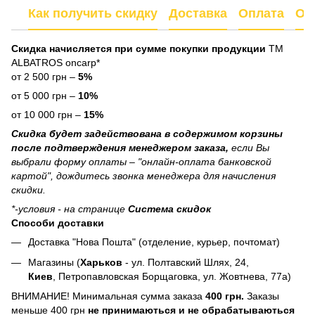
Как получить скидку
Доставка
Оплата
От
Скидка начисляется при сумме покупки продукции
ТМ
ALBATROS oncarp*
от 2 500 грн –
5%
от 5 000 грн –
10%
от 10 000 грн –
15%
Скидка будет задействована в содержимом корзины
после подтверждения менеджером заказа,
если Вы
выбрали форму оплаты – "онлайн-оплата банковской
картой", дождитесь звонка менеджера для начисления
скидки.
*-условия - на странице
Система скидок
Способи доставки
Доставка "Нова Пошта" (отделение, курьер, почтомат)
Магазины (
Харьков
- ул. Полтавский Шлях, 24,
Киев
, Петропавловская Борщаговка, ул. Жовтнева, 77а)
ВНИМАНИЕ! Минимальная сумма заказа
400 грн.
Заказы
меньше 400 грн
не принимаються и не обрабатываються