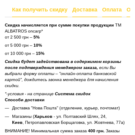
Как получить скидку
Доставка
Оплата
От
Скидка начисляется при сумме покупки продукции
ТМ
ALBATROS oncarp*
от 2 500 грн –
5%
от 5 000 грн –
10%
от 10 000 грн –
15%
Скидка будет задействована в содержимом корзины
после подтверждения менеджером заказа,
если Вы
выбрали форму оплаты – "онлайн-оплата банковской
картой", дождитесь звонка менеджера для начисления
скидки.
*-условия - на странице
Система скидок
Способи доставки
Доставка "Нова Пошта" (отделение, курьер, почтомат)
Магазины (
Харьков
- ул. Полтавский Шлях, 24,
Киев
, Петропавловская Борщаговка, ул. Жовтнева, 77а)
ВНИМАНИЕ! Минимальная сумма заказа
400 грн.
Заказы