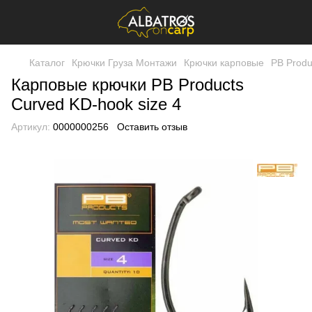
Каталог
Крючки Груза Монтажи
Крючки карповые
PB Produ
Карповые крючки PB Products
Curved KD-hook size 4
Артикул:
0000000256
Оставить отзыв