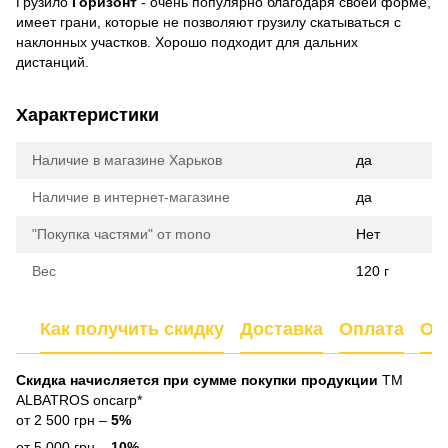
Грузило
Горизонт
- очень популярно благодаря своей форме,
имеет грани, которые не позволяют грузилу скатываться с
наклонных участков. Хорошо подходит для дальних
дистанций.
Характеристики
Наличие в магазине Харьков
да
Наличие в интернет-магазине
да
"Покупка частями" от mono
Нет
Вес
120 г
Как получить скидку
Доставка
Оплата
От
Скидка начисляется при сумме покупки продукции
ТМ
ALBATROS oncarp*
от 2 500 грн –
5%
от 5 000 грн –
10%