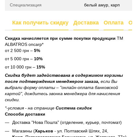
Специализация
белый амур, карп
Как получить скидку
Доставка
Оплата
От
Скидка начисляется при сумме покупки продукции
ТМ
ALBATROS oncarp*
от 2 500 грн –
5%
от 5 000 грн –
10%
от 10 000 грн –
15%
Скидка будет задействована в содержимом корзины
после подтверждения менеджером заказа,
если Вы
выбрали форму оплаты – "онлайн-оплата банковской
картой", дождитесь звонка менеджера для начисления
скидки.
*-условия - на странице
Система скидок
Способи доставки
Доставка "Нова Пошта" (отделение, курьер, почтомат)
Магазины (
Харьков
- ул. Полтавский Шлях, 24,
Киев
, Петропавловская Борщаговка, ул. Жовтнева, 77а)