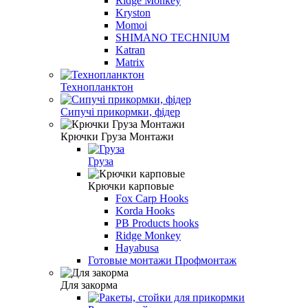
Ridge Monkey
Kryston
Momoi
SHIMANO TECHNIUM
Katran
Matrix
Технопланктон
Сипучі прикормки, фідер
Крючки Груза Монтажи
Груза
Крючки карповые
Fox Carp Hooks
Korda Hooks
PB Products hooks
Ridge Monkey
Hayabusa
Готовые монтажи Профмонтаж
Для закорма