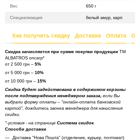
Вес
650 г
Специализация
белый амур, карп
Как получить скидку
Доставка
Оплата
От
Скидка начисляется при сумме покупки продукции
ТМ
ALBATROS oncarp*
от 2 500 грн –
5%
от 5 000 грн –
10%
от 10 000 грн –
15%
Скидка будет задействована в содержимом корзины
после подтверждения менеджером заказа,
если Вы
выбрали форму оплаты – "онлайн-оплата банковской
картой", дождитесь звонка менеджера для начисления
скидки.
*-условия - на странице
Система скидок
Способи доставки
Доставка "Нова Пошта" (отделение, курьер, почтомат)