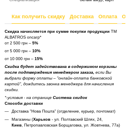
Как получить скидку
Доставка
Оплата
От
Скидка начисляется при сумме покупки продукции
ТМ
ALBATROS oncarp*
от 2 500 грн –
5%
от 5 000 грн –
10%
от 10 000 грн –
15%
Скидка будет задействована в содержимом корзины
после подтверждения менеджером заказа,
если Вы
выбрали форму оплаты – "онлайн-оплата банковской
картой", дождитесь звонка менеджера для начисления
скидки.
*-условия - на странице
Система скидок
Способи доставки
Доставка "Нова Пошта" (отделение, курьер, почтомат)
Магазины (
Харьков
- ул. Полтавский Шлях, 24,
Киев
, Петропавловская Борщаговка, ул. Жовтнева, 77а)