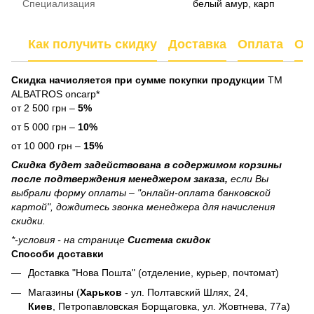
Специализация
белый амур, карп
Как получить скидку
Доставка
Оплата
От
Скидка начисляется при сумме покупки продукции
ТМ
ALBATROS oncarp*
от 2 500 грн –
5%
от 5 000 грн –
10%
от 10 000 грн –
15%
Скидка будет задействована в содержимом корзины
после подтверждения менеджером заказа,
если Вы
выбрали форму оплаты – "онлайн-оплата банковской
картой", дождитесь звонка менеджера для начисления
скидки.
*-условия - на странице
Система скидок
Способи доставки
Доставка "Нова Пошта" (отделение, курьер, почтомат)
Магазины (
Харьков
- ул. Полтавский Шлях, 24,
Киев
, Петропавловская Борщаговка, ул. Жовтнева, 77а)