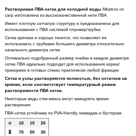
Растворимая ПВА-сетка для холодной воды
Albatros on
carp изготовлена ​​из высококачественной нити ПВА.
Имеет плотную сетчатую структуру и предназначена для
использования с ПВА системой плунжер/трубка.
Сетка крепкая и хорошо тянется, что позволяет ее
использовать с трубками большего диаметра относительно
начального диаметра сетки.
Оптимально подобранный размер ячейки в каждом диаметре
сетки ПВА идеально подходит для использования корма/
прикормки в готовых стиках практически любой фракции.
Сетка и узлы растворяются полностью, без остатков на
крючке, если соответствует температурный режим
растворимости ПВА сетки.
Некоторые виды стик-микса могут замедлять время
растворения.
ПВА-сетка устойчива по PVA-friendly ликвидам и бустерам.
❄️
10
15
20
⏳
70
50
30