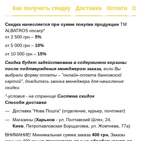
Как получить скидку
Доставка
Оплата
От
Скидка начисляется при сумме покупки продукции
ТМ
ALBATROS oncarp*
от 2 500 грн –
5%
от 5 000 грн –
10%
от 10 000 грн –
15%
Скидка будет задействована в содержимом корзины
после подтверждения менеджером заказа,
если Вы
выбрали форму оплаты – "онлайн-оплата банковской
картой", дождитесь звонка менеджера для начисления
скидки.
*-условия - на странице
Система скидок
Способи доставки
Доставка "Нова Пошта" (отделение, курьер, почтомат)
Магазины (
Харьков
- ул. Полтавский Шлях, 24,
Киев
, Петропавловская Борщаговка, ул. Жовтнева, 77а)
ВНИМАНИЕ! Минимальная сумма заказа
400 грн.
Заказы