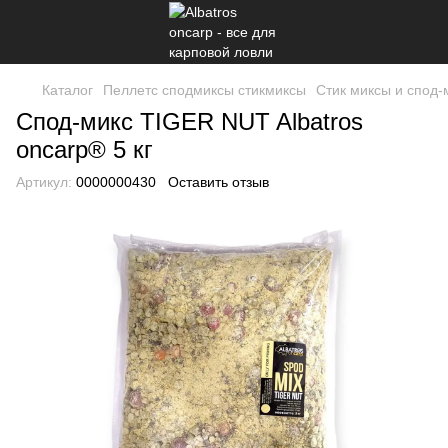
Каталог
Пеллетс сподмиксы стикмиксы
Стик миксы и спод-
Спод-микс TIGER NUT Albatros
onсarp® 5 кг
Артикул:
0000000430
Оставить отзыв