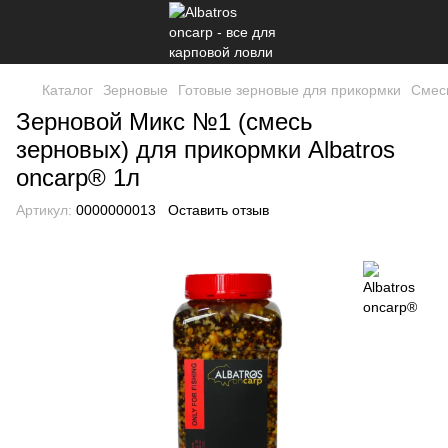
Каталог
Зерновые
Готовые зерновые для прикормки
Cмесь
Зерновой Микс №1 (смесь
зерновых) для прикормки Albatros
oncarp® 1л
Артикул:
0000000013
Оставить отзыв