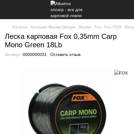
Каталог
Катушки Жилки Шнури
Жилки
Fox
Fox FOX
Леск
Леска карповая Fox 0,35mm Carp
Mono Green 18Lb
Артикул:
0000000031
Оставить отзыв