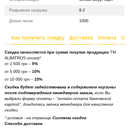
Разрывная нагрузка
8.2
Длина лески
1000
Как получить скидку
Доставка
Оплата
От
Скидка начисляется при сумме покупки продукции
ТМ
ALBATROS oncarp*
от 2 500 грн –
5%
от 5 000 грн –
10%
от 10 000 грн –
15%
Скидка будет задействована в содержимом корзины
после подтверждения менеджером заказа,
если Вы
выбрали форму оплаты – "онлайн-оплата банковской
картой", дождитесь звонка менеджера для начисления
скидки.
*-условия - на странице
Система скидок
Способи доставки