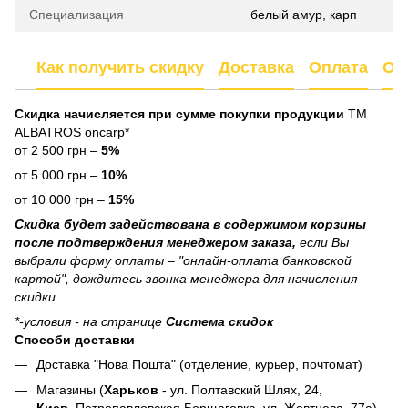
Специализация
белый амур, карп
Как получить скидку
Доставка
Оплата
От
Скидка начисляется при сумме покупки продукции
ТМ
ALBATROS oncarp*
от 2 500 грн –
5%
от 5 000 грн –
10%
от 10 000 грн –
15%
Скидка будет задействована в содержимом корзины
после подтверждения менеджером заказа,
если Вы
выбрали форму оплаты – "онлайн-оплата банковской
картой", дождитесь звонка менеджера для начисления
скидки.
*-условия - на странице
Система скидок
Способи доставки
Доставка "Нова Пошта" (отделение, курьер, почтомат)
Магазины (
Харьков
- ул. Полтавский Шлях, 24,
Киев
, Петропавловская Борщаговка, ул. Жовтнева, 77а)