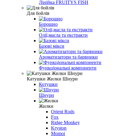
Лінійка FRUITYS FISH
Для бойлів
Борошно
Олії,масла та екстракти
Базові мікси
Ароматизатори та барвники
Функціональні компоненти
Катушки Жилки Шнури
Котушки
Шнури
Жилки
Orient Rods
Fox
Ridge Monkey
Kryston
Momoi