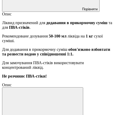
Порівняти
Опис
Ліквид призначений для
додавання в прикормочну суміш
та
для
ПВА-стіків
.
Рекомендоване дозування
50-100 мл
ліквіда на
1 кг
сухої
суміші.
Для додавання в прикормочну суміш
обов'язково взбовтати
та розвести водою у співідношенні 1:1.
Для замочування ПВА-стіків використовувати
концентрований ліквід.
Не розчиняє ПВА-стіки!
Опис