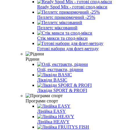
Ready Spod Mix - готові спод-мікси
Пеллетс прикормочний -25%
Пеллетс міксований
Стік микси та спод-мікси
Готові набори для флет-методу
Рідини
Олії, екстракти, рідини
Ліквіди BASIC
Ліквіди SPORT & PROFI
Програми спорт
Лінійка EASY
Лінійка HEAVY