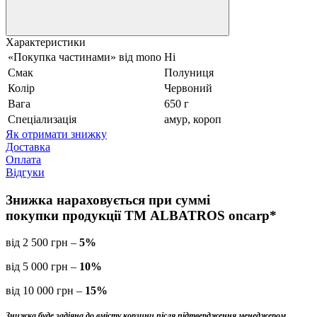
Характеристики
«Покупка частинами» від mono
Ні
Смак
Полуниця
Колір
Червоний
Вага
650 г
Спеціализація
амур, короп
Як отримати знижку
Доставка
Оплата
Відгуки
Знижка нараховується
при суммі
покупки продукції ТМ ALBATROS oncarp*
від 2 500 грн –
5%
від 5 000 грн –
10%
від 10 000 грн –
15%
Знижка буде задіяна до вмісту корзини після підтвердження менеджером