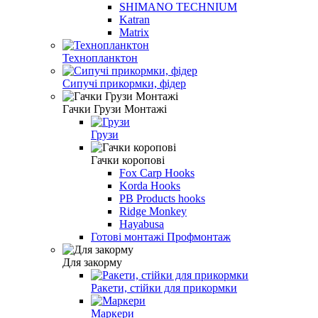
SHIMANO TECHNIUM
Katran
Matrix
Технопланктон
Сипучі прикормки, фідер
Гачки Грузи Монтажі
Грузи
Гачки коропові
Fox Carp Hooks
Korda Hooks
PB Products hooks
Ridge Monkey
Hayabusa
Готові монтажі Профмонтаж
Для закорму
Ракети, стійки для прикормки
Маркери