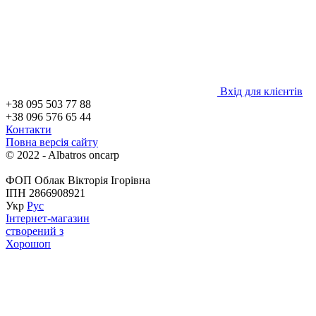
Вхід для клієнтів
+38 095 503 77 88
+38 096 576 65 44
Контакти
Повна версія сайту
© 2022 - Albatros oncarp
ФОП Облак Вікторія Ігорівна
ІПН 2866908921
Укр
Рус
Інтернет-магазин
створений з
Хорошоп