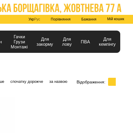
Мій кошик
Порівняння
Укр
Рус
Бажання
Гачки
Для
Для
Для
н
Грузи
ПВА
закорму
лову
кемпінгу
Монтажі
ше
спочатку дорожче
за назвою
Відображення: