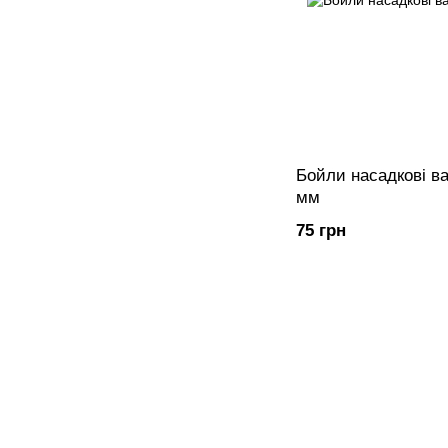
Бойли насадкові в
мм
75 грн
Ми в соцмережах
© 2022 - Albatros oncarp
Мобільна версія
ФОП Облак Вікторія Ігорівна
ІПН 2866908921