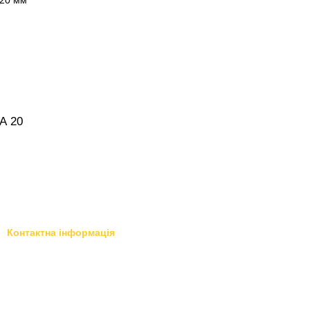
А 20
Контактна інформація
+38 095 503 77 88
магазин в Харкові - вул.
Полтавський Шлях, 24 (район
+38 096 576 65 44
Центрального ринку) магазин в
Києві - Петропавлівська
Передзвонити вам?
Борщагівка, вул. Жовтнева, 77 а
(поряд з Епіцентром)