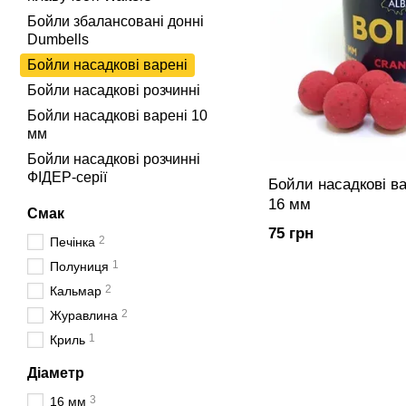
Бойли збалансовані донні
Dumbells
Бойли насадкові варені
Бойли насадкові розчинні
Бойли насадкові варені 10
мм
Бойли насадкові розчинні
ФІДЕР-серії
Бойли насадкові варені ЖУ
16 мм
Смак
75 грн
2
Печінка
1
Полуниця
2
Кальмар
2
Журавлина
1
Криль
Діаметр
3
16 мм