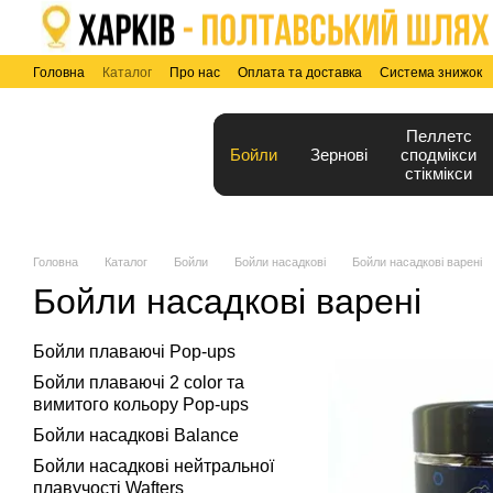
Перейти до основного контенту
Головна
Каталог
Про нас
Оплата та доставка
Система знижок
Угода користувача
Blog
Пеллетс
Бойли
Зернові
сподмікси
стікмікси
Головна
Каталог
Бойли
Бойли насадкові
Бойли насадкові варені
Бойли насадкові варені
Бойли плаваючі Pop-ups
Бойли плаваючі 2 color та
вимитого кольору Pop-ups
Бойли насадкові Balance
Бойли насадкові нейтральної
плавучості Wafters