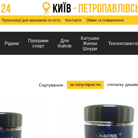
Пропозиції для магазинів та опту
Контакти
Обмін та повернення
Катушки
Програми
Для
Рідини
Жилки
Технопланкто
спорт
бойлів
Шнури
за популярністю
спочатку дешев
Сортування: