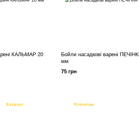
арені КАЛЬМАР 20
Бойли насадкові варені ПЕЧІНК
мм
75 грн
Каталог
Клієнтам
Бойли
Вхід до кабінету
Зернові
Головна
Пеллетс сподмікси стікмікси
Каталог
Рідини
Про нас