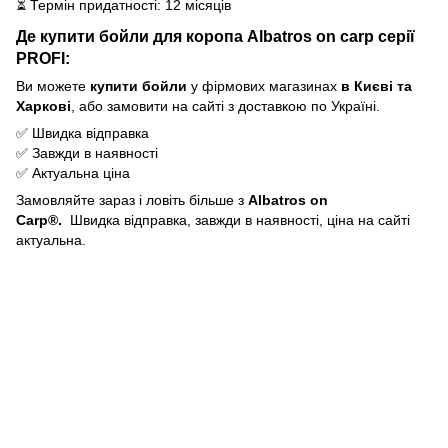
⏳ Термін придатності: 12 місяців
Де купити бойли для коропа Albatros on carp серії
PROFI:
Ви можете
купити бойли
у фірмових магазинах
в Києві та
Харкові
, або замовити на сайті з доставкою по Україні.
✅ Швидка відправка
✅ Завжди в наявності
✅ Актуальна ціна
Замовляйте зараз і ловіть більше з
Albatros on
Carp®.
Швидка відправка, завжди в наявності, ціна на сайті
актуальна.
+38 095 503 77 88
+38 096 576 65 44
Контакти
Повна версія сайту