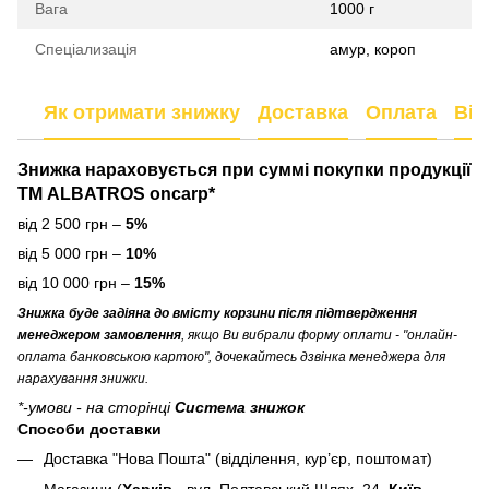
Вага
1000 г
Спеціализація
амур, короп
Як отримати знижку
Доставка
Оплата
Від
Знижка нараховується
при суммі покупки продукції
ТМ ALBATROS oncarp*
від 2 500 грн –
5%
від 5 000 грн –
10%
від 10 000 грн –
15%
Знижка буде задіяна до вмісту корзини після підтвердження
менеджером замовлення
, якщо Ви вибрали форму оплати - "онлайн-
оплата банковською картою", дочекайтесь дзвінка менеджера для
нарахування знижки.
*-умови - на сторінці
Система знижок
Способи доставки
Доставка "Нова Пошта" (відділення, кур’єр, поштомат)
Магазини (
Харків
- вул. Полтавський Шлях, 24,
Київ
,