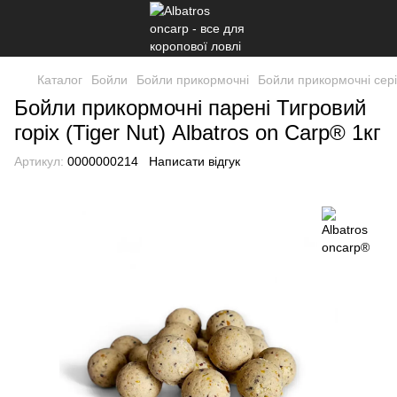
Каталог
Бойли
Бойли прикормочні
Бойли прикормочні сер
Бойли прикормочні парені Тигровий
горіх (Tiger Nut) Albatros on Carp® 1кг
Артикул:
0000000214
Написати відгук