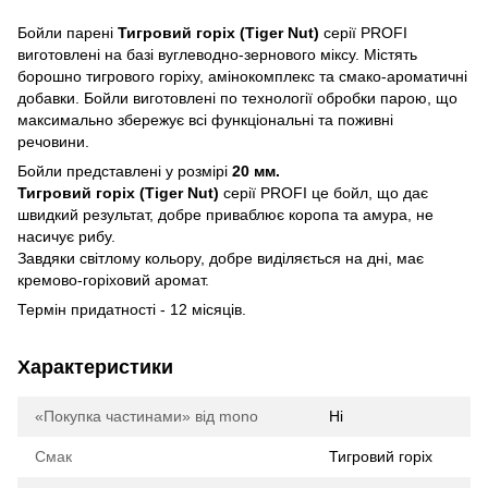
Бойли парені
Тигровий горіх (Tiger Nut)
серії PROFI
виготовлені на базі вуглеводно-зернового міксу. Містять
борошно тигрового горіху, амінокомплекс та смако-ароматичні
добавки. Бойли виготовлені по технології обробки парою, що
максимально збережує всі функціональні та поживні
речовини.
Бойли представлені у розмірі
20 мм.
Тигровий горіх (Tiger Nut)
серії PROFI це бойл, що дає
швидкий результат, добре приваблює коропа та амура, не
насичує рибу.
Завдяки світлому кольору, добре виділяється на дні, має
кремово-горіховий аромат.
Термін придатності - 12 місяців.
Характеристики
«Покупка частинами» від mono
Ні
Смак
Тигровий горіх