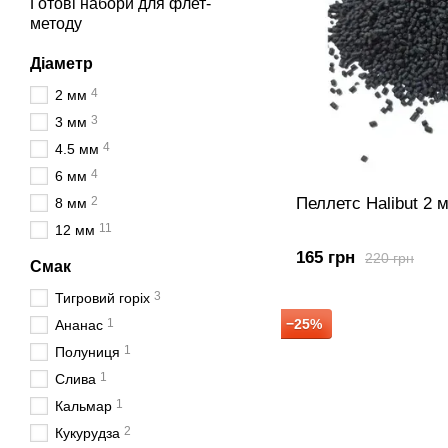
Готові набори для флет-
методу
Діаметр
4
2 мм
3
3 мм
4
4.5 мм
4
6 мм
2
Пеллетс Halibut 2 м
8 мм
11
12 мм
165 грн
220 грн
Смак
3
Тигровий горіх
1
−25%
Ананас
1
Полуниця
1
Слива
1
Кальмар
2
Кукурудза