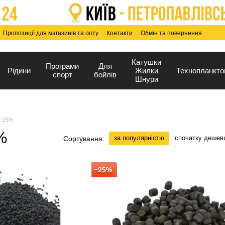
Пропозиції для магазинів та опту
Контакти
Обмін та повернення
Катушки
Програми
Для
Рідини
Жилки
Технопланкто
спорт
бойлів
Шнури
 -25%
%
за популярністю
спочатку дешев
Сортування:
−25%