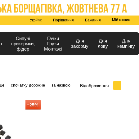
Мій кошик
Порівняння
Укр
Рус
Бажання
Сипучі
Гачки
Для
Для
Для
н
прикормки,
Грузи
закорму
лову
кемпінгу
фідер
Монтажі
ше
спочатку дорожче
за назвою
Відображення:
−25%