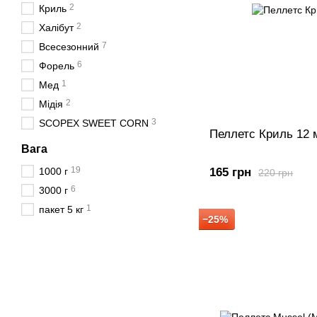
2
Криль
2
Халібут
7
Всесезонний
6
Форель
1
Мед
2
Мідія
3
SCOPEX SWEET CORN
Пеллетс Криль 12 м
Вага
19
1000 г
165 грн
220 грн
6
3000 г
1
пакет 5 кг
−25%