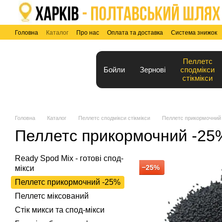
Перейти до основного контенту
Головна
Каталог
Про нас
Оплата та доставка
Система знижок
Угода користувача
Blog
Пеллетс
Бойли
Зернові
сподмікси
стікмікси
Головна
Каталог
Пеллетс сподмікси стікмікси
Пеллетс прикормочний
Пеллетс прикормочний -25
Ready Spod Mix - готові спод-
−25%
мікси
Пеллетс прикормочний -25%
Пеллетс міксований
Стік микси та спод-мікси