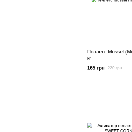
Пеллетс Mussel (М
кг
165 грн
220 грн