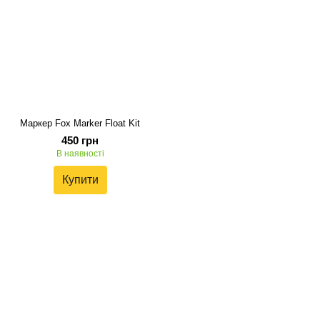
Маркер Fox Marker Float Kit
450 грн
В наявності
Купити
+38 095 503 77 88
+38 096 576 65 44
Контакти
Повна версія сайту