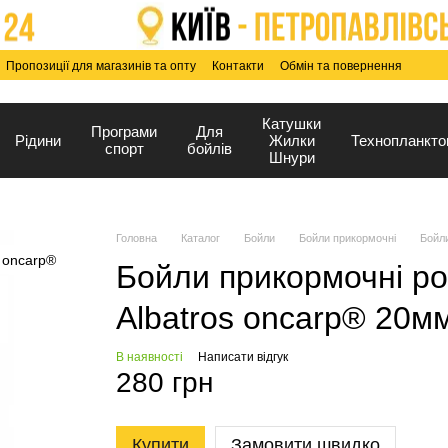
Пропозиції для магазинів та опту
Контакти
Обмін та повернення
Катушки
Програми
Для
Рідини
Жилки
Технопланкто
спорт
бойлів
Шнури
Головна
Каталог
Бойли
Бойли прикормочні
Бойли
Бойли прикормочні 
Albatros onсarp® 20мм
В наявності
Написати відгук
280 грн
Купити
Замовити швидко