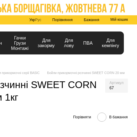
Мій кошик
Порівняння
Укр
Рус
Бажання
Гачки
Для
Для
Для
н
Грузи
ПВА
закорму
лову
кемпінгу
Монтажі
 прикормочні серії BASIC
Бойли прикормочні розчинні SWEET CORN 20 мм
розчинні SWEET CORN
Артикул
67
 1кг
Порівняти
В бажання