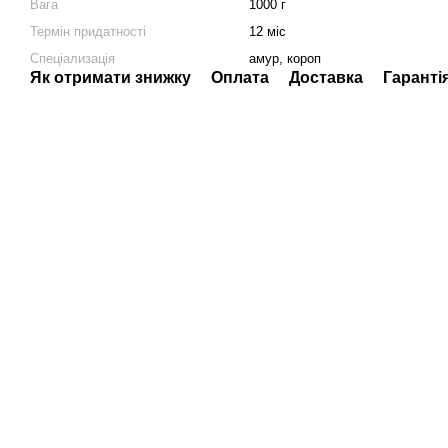
Вага
1000 г
Термін придатності
12 міс
Спеціализація
амур, короп
Як отримати знижку
Оплата
Доставка
Гаранті