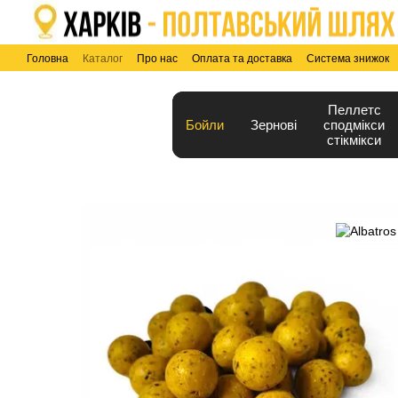
Перейти до основного контенту
Головна
Каталог
Про нас
Оплата та доставка
Система знижок
Угода користувача
Blog
Пеллетс
Бойли
Зернові
сподмікси
стікмікси