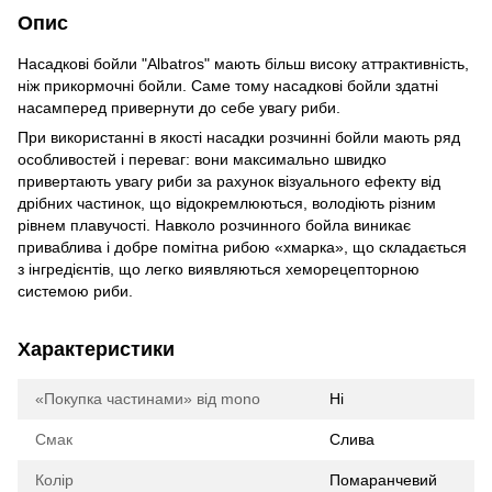
Опис
Насадкові бойли "Albatros" мають більш високу аттрактивність,
ніж прикормочні бойли. Саме тому насадкові бойли здатні
насамперед привернути до себе увагу риби.
При використанні в якості насадки розчинні бойли мають ряд
особливостей і переваг: вони максимально швидко
привертають увагу риби за рахунок візуального ефекту від
дрібних частинок, що відокремлюються, володіють різним
рівнем плавучості. Навколо розчинного бойла виникає
приваблива і добре помітна рибою «хмарка», що складається
з інгредієнтів, що легко виявляються хеморецепторною
системою риби.
Характеристики
«Покупка частинами» від mono
Ні
Смак
Слива
Колір
Помаранчевий