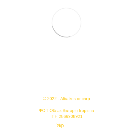
+38 095 503 77 88
+38 096 576 65 44
Контакти
Повна версія сайту
© 2022 - Albatros oncarp
ФОП Облак Вікторія Ігорівна
ІПН 2866908921
Укр
Рус