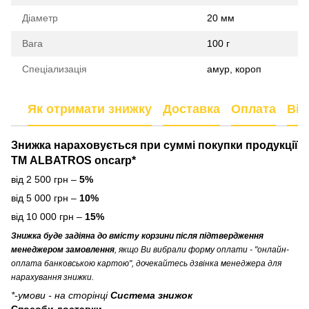
Діаметр
20 мм
Вага
100 г
Спеціализація
амур, короп
Як отримати знижку
Доставка
Оплата
Від
Знижка нараховується
при суммі покупки продукції
ТМ ALBATROS oncarp*
від 2 500 грн –
5%
від 5 000 грн –
10%
від 10 000 грн –
15%
Знижка буде задіяна до вмісту корзини після підтвердження
менеджером замовлення
, якщо Ви вибрали форму оплати - "онлайн-
оплата банковською картою", дочекайтесь дзвінка менеджера для
нарахування знижки.
*-умови - на сторінці
Система знижок
Способи доставки