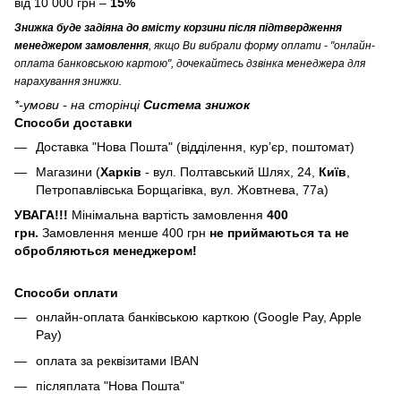
від 10 000 грн –
15%
Знижка буде задіяна до вмісту корзини після підтвердження
менеджером замовлення
, якщо Ви вибрали форму оплати - "онлайн-
оплата банковською картою", дочекайтесь дзвінка менеджера для
нарахування знижки.
*-умови - на сторінці
Система знижок
Способи доставки
Доставка "Нова Пошта" (відділення, кур’єр, поштомат)
Магазини (
Харків
- вул. Полтавський Шлях, 24,
Київ
,
Петропавлівська Борщагівка, вул. Жовтнева, 77а)
УВАГА!!!
Мінімальна вартість замовлення
400
грн.
Замовлення менше 400 грн
не приймаються та не
обробляються менеджером!
Способи оплати
онлайн-оплата банківською карткою (Google Pay, Apple
Pay)
оплата за реквізитами IBAN
післяплата "Нова Пошта"