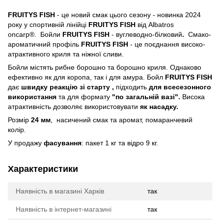
FRUITYS FISH
- це новий смак цього сезону - новинка 2024
року у спортивній лінійці
FRUITYS FISH
від Albatros
oncarp®. Бойли
FRUITYS FISH
- вуглеводно-білковий
.
Смако-
ароматичний профіль
FRUITYS FISH
- це поєднання високо-
атрактивного криля та ніжної сливи.
Бойли містять рибне борошно та борошно криля. Однаково
ефективно як для коропа, так і для амура. Бойл
FRUITYS FISH
дає
швидку реакцію зі старту ,
підходить
для всесезонного
використання
та для формату
"по загальній вазі".
Висока
атрактивність дозволяє використовувати
як насадку.
Розмір
24 мм
, насичений смак та аромат, помаранчевий
колір.
У продажу
фасування
: пакет 1 кг та відро 9 кг.
Характеристики
Наявність в магазині Харків
так
Наявність в інтернет-магазині
так