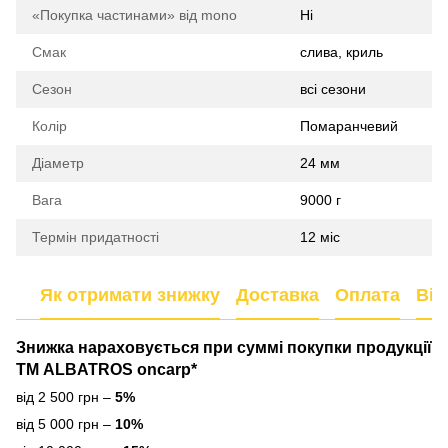
«Покупка частинами» від mono
Ні
Смак
слива, криль
Сезон
всі сезони
Колір
Помаранчевий
Діаметр
24 мм
Вага
9000 г
Термін придатності
12 міс
Як отримати знижку
Доставка
Оплата
Від
Знижка нараховується
при суммі покупки продукції
ТМ ALBATROS oncarp*
від 2 500 грн –
5%
від 5 000 грн –
10%