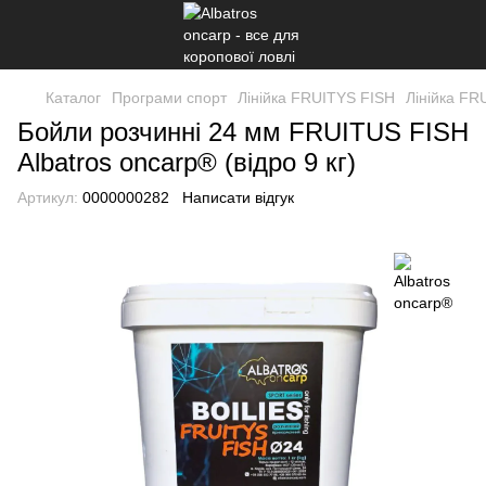
Каталог
Програми спорт
Лінійка FRUITYS FISH
Лінійка FR
Бойли розчинні 24 мм FRUITUS FISH
Albatros oncarp® (відро 9 кг)
Артикул:
0000000282
Написати відгук