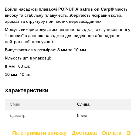
Бойли насадкові плаваючі
POP-UP Albatros on Carp®
мають
високу та стабільну плавучесть, зберігають яскравий колір,
аромат та структуру при частих перезакиданнях.
Можуть використовуватися як мононасадка, так і у поєднанні у
"сніговик" з донною насадкою для виділення або надання
нейтральної плавучості.
Випускаються у розмірах:
8 мм
та
10 мм
Кількість шт. в упаковці:
8 мм
60 шт.
10 мм
40 шт.
Характеристики
Смак
Слива
Діаметр
8 мм
Як отримати знижку
Доставка
Оплата
Від