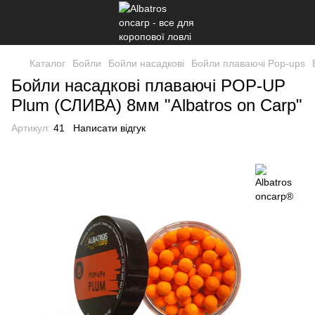
Каталог
Бойли
Бойли насадкові
Бойли плаваючі Pop-ups
Бойли насадкові плаваючі POP-UP
Plum (СЛИВА) 8мм "Albatros on Carp"
Артикул:
41
Написати відгук