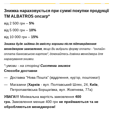
Знижка нараховується
при суммі покупки продукції
ТМ ALBATROS oncarp*
від 2 500 грн –
5%
від 5 000 грн –
10%
від 10 000 грн –
15%
Знижка буде задіяна до вмісту корзини після підтвердження
менеджером замовлення
, якщо Ви вибрали форму оплати - "онлайн-
оплата банковською картою", дочекайтесь дзвінка менеджера для
нарахування знижки.
*-умови - на сторінці
Система знижок
Способи доставки
Доставка "Нова Пошта" (відділення, кур’єр, поштомат)
Магазини (
Харків
- вул. Полтавський Шлях, 24,
Київ
,
Петропавлівська Борщагівка, вул. Жовтнева, 77а)
УВАГА!!!
Мінімальна вартість замовлення
400
грн.
Замовлення менше 400 грн
не приймаються та не
обробляються менеджером!