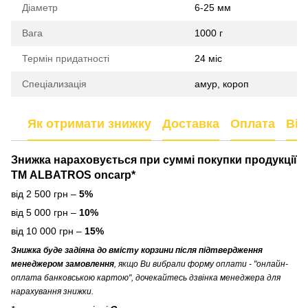
Діаметр
6-25 мм
Вага
1000 г
Термін придатності
24 міс
Спеціализація
амур, короп
Як отримати знижку
Доставка
Оплата
Від
Знижка нараховується
при суммі покупки продукції
ТМ ALBATROS oncarp*
від 2 500 грн –
5%
від 5 000 грн –
10%
від 10 000 грн –
15%
Знижка буде задіяна до вмісту корзини після підтвердження
менеджером замовлення
, якщо Ви вибрали форму оплати - "онлайн-
оплата банковською картою", дочекайтесь дзвінка менеджера для
нарахування знижки.