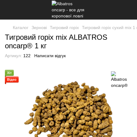
Каталог
Зернові
Тигровий горіх
Тигровий горіх сухий mix 1 
Тигровий горіх mix ALBATROS
oncarp® 1 кг
Артикул:
122
Написати відгук
Хіт
Відео