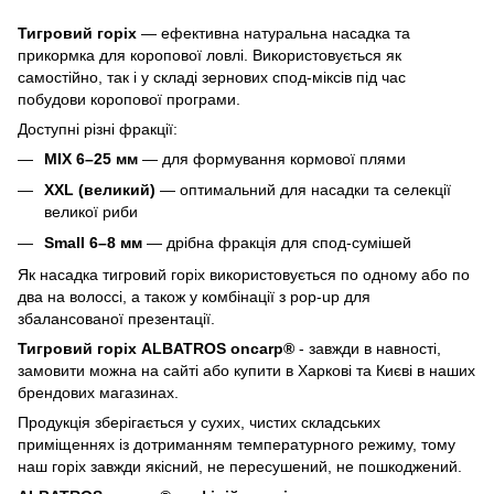
Тигровий горіх
— ефективна натуральна насадка та
прикормка для коропової ловлі. Використовується як
самостійно, так і у складі зернових спод-міксів під час
побудови коропової програми.
Доступні різні фракції:
MIX 6–25 мм
— для формування кормової плями
XXL (великий)
— оптимальний для насадки та селекції
великої риби
Small 6–8 мм
— дрібна фракція для спод-сумішей
Як насадка тигровий горіх використовується по одному або по
два на волоссі, а також у комбінації з pop-up для
збалансованої презентації.
Тигровий горіх ALBATROS oncarp®
- завжди в навності,
замовити можна на сайті або купити в Харкові та Києві в наших
брендових магазинах.
Продукція зберігається у сухих, чистих складських
приміщеннях із дотриманням температурного режиму, тому
наш горіх завжди якісний, не пересушений, не пошкоджений.