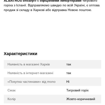
ALBATROS oncarp®
є
офіційними імпортерами
тигрового
горіха з Іспанії. Відправляємо швидко по всій Україні, є оптова
продаж зі складу в Харкові або відправка Новою поштою.
Характеристики
Наявність в магазині Харків
так
Наявність в інтернет-магазині
так
«Покупка частинами» від mono
Ні
Смак
Тигровий горіх
Колір
Жовто-коричневий