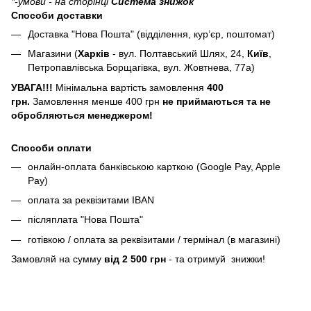
*-умови - на сторінці
Система знижок
Способи доставки
Доставка "Нова Пошта" (відділення, кур’єр, поштомат)
Магазини (
Харків
- вул. Полтавський Шлях, 24,
Київ
,
Петропавлівська Борщагівка, вул. Жовтнева, 77а)
УВАГА!!!
Мінімальна вартість замовлення
400
грн.
Замовлення менше 400 грн
не приймаються та не
обробляються менеджером!
Способи оплати
онлайн-оплата банківською карткою (Google Pay, Apple
Pay)
оплата за реквізитами IBAN
післяплата "Нова Пошта"
готівкою / оплата за реквізитами / термінал (в магазині)
Замовляй на сумму
від 2 500 грн
- та отримуй знижки!