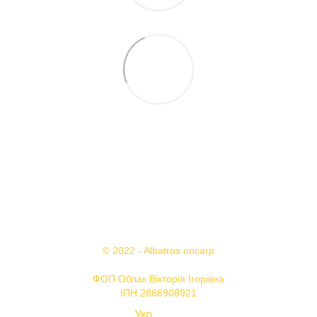
+38 095 503 77 88
+38 096 576 65 44
Контакти
Повна версія сайту
© 2022 - Albatros oncarp
ФОП Облак Вікторія Ігорівна
ІПН 2866908921
Укр
Рус