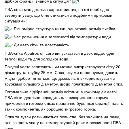
дрібної фракції, знайома ситуація?
ПВА-сітка має декілька характеристик, на які необхідно
звернути увагу, що б не стикатися з подібними прикрими
ситуаціями:
Рівномірна структура нитки, однаковий розмір ячейки
Час розчинення в залежності від температури води
Діаметр сітки та еластичність.
ПВА-сітка Albatros on carp випускається в двох видах -для
теплої води та для холодної води.
Покупці часто запитують - чи можна використовувати сітку 20
діаметру та трубку 25 мм. Сітка, яку ми пропонуємо, досить
міцна і добре тягнеться, що дозволяє її використовувати з
трубками більшого діаметру, щодо початкового діаметра сітки.
Оптимально підібраний розмір клітинки в кожному діаметрі
ПВА сітки ідеально підходить для використання корму/
прикормки в готових стіках практично будь-якої фракції, навіть
таких компонентів, як борошно тигрового горіха.
Сітка та вузли розчиняються повністю, без залишків на гачку,
але зверніть увагу на температурний режим розчинності ПВА
сітки: