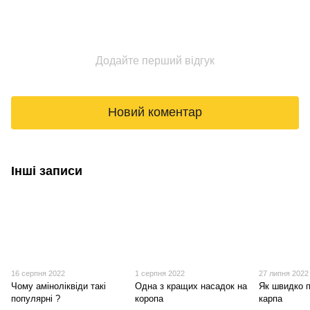
Додайте перший відгук
Новий коментар
Інші записи
16 серпня 2022
1 серпня 2022
27 липня 2022
Чому аміноліквіди такі
Одна з кращих насадок на
Як швидко 
популярні ?
коропа
карпа